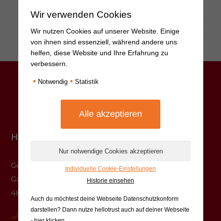
Treffpunkt:
Uni-Klinik Köln
Wir verwenden Cookies
Kosten:
keine
Wir nutzen Cookies auf unserer Website. Einige
von ihnen sind essenziell, während andere uns
helfen, diese Website und Ihre Erfahrung zu
verbessern.
•
•
Notwendig
Statistik
Hauptstelle Münster
Gesundheitshaus
Individuelle Cookie-Einstellungen
Gasselstiege 13
Historie einsehen
48159 Münster
Auch du möchtest deine Webseite Datenschutzkonform
darstellen? Dann nutze
hellotrust auch auf deiner Webseite
0251-625620-10
- hier klicken
.