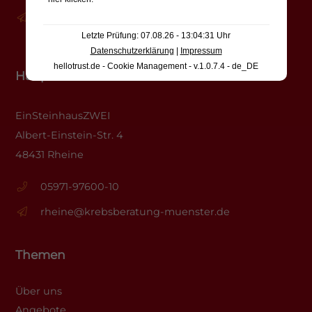
info@krebsberatung-muenster.de
Letzte Prüfung: 07.08.26 - 13:04:31 Uhr
Datenschutzerklärung
|
Impressum
hellotrust.de - Cookie Management - v.1.0.7.4 - de_DE
Hauptstelle Rheine
EinSteinhausZWEI
Albert-Einstein-Str. 4
48431 Rheine
05971-97600-10
rheine@krebsberatung-muenster.de
Themen
Über uns
Angebote