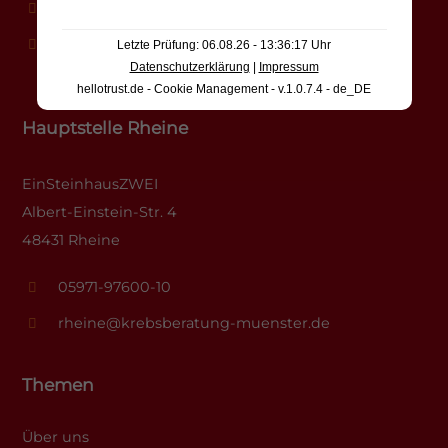
0251-625620-10
info@krebsberatung-muenster.de
Letzte Prüfung: 06.08.26 - 13:36:17 Uhr
Datenschutzerklärung
|
Impressum
hellotrust.de - Cookie Management - v.1.0.7.4 - de_DE
Hauptstelle Rheine
EinSteinhausZWEI
Albert-Einstein-Str. 4
48431 Rheine
05971-97600-10
rheine@krebsberatung-muenster.de
Themen
Über uns