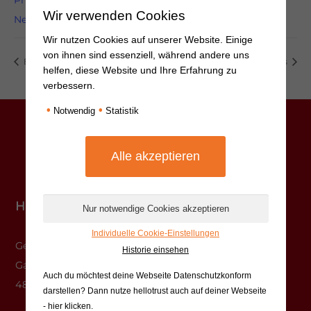
Wir verwenden Cookies
Nebenwirkungsmanagement
Wir nutzen Cookies auf unserer Website. Einige
von ihnen sind essenziell, während andere uns
Edelfundus
Edelfundus
helfen, diese Website und Ihre Erfahrung zu
verbessern.
•
•
Notwendig
Statistik
Hauptstelle Münster
Individuelle Cookie-Einstellungen
Gesundheitshaus
Historie einsehen
Gasselstiege 13
Auch du möchtest deine Webseite Datenschutzkonform
48159 Münster
darstellen? Dann nutze
hellotrust auch auf deiner Webseite
- hier klicken
.