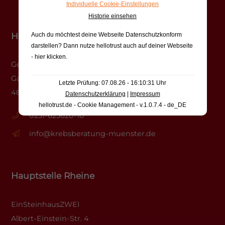
Individuelle Cookie-Einstellungen
Historie einsehen
Hauptstelle Münster
Auch du möchtest deine Webseite Datenschutzkonform
darstellen? Dann nutze
hellotrust auch auf deiner Webseite
- hier klicken
.
Gesundheitshaus
Gasselstiege 13
Letzte Prüfung: 07.08.26 - 16:10:31 Uhr
48159 Münster
Datenschutzerklärung
|
Impressum
hellotrust.de - Cookie Management - v.1.0.7.4 - de_DE
0251-625620-10
info@krebsberatung-muenster.de
Hauptstelle Rheine
EinSteinhausZWEI
Albert-Einstein-Str. 4