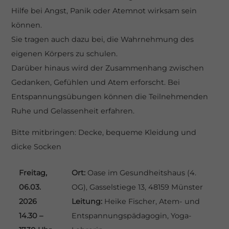
Hilfe bei Angst, Panik oder Atemnot wirksam sein
eit
können.
Sie tragen auch dazu bei, die Wahrnehmung des
eigenen Körpers zu schulen.
odus
Darüber hinaus wird der Zusammenhang zwischen
Gedanken, Gefühlen und Atem erforscht. Bei
Entspannungsübungen können die Teilnehmenden
Ruhe und Gelassenheit erfahren.
Bitte mitbringen: Decke, bequeme Kleidung und
dus
dicke Socken
Freitag,
Ort:
Oase im Gesundheitshaus (4.
06.03.
OG), Gasselstiege 13, 48159 Münster
2026
Leitung:
Heike Fischer, Atem- und
14.30 –
Entspannungspädagogin, Yoga-