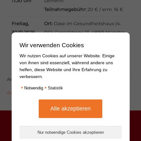
17.30 Uhr
Lehrerin
Teilnahmegebühr:
20 € / erm. 16 €
Freitag,
Ort:
Oase im Gesundheitshaus (4.
30.10.2026
OG), Gasselstiege 13, 48159 Münster
14.30 –
Leitung:
Heike Fischer, Atem- und
Wir verwenden Cookies
17.30 Uhr
Entspannungspädagogin, Yoga-
Wir nutzen Cookies auf unserer Website. Einige
Lehrerin
von ihnen sind essenziell, während andere uns
Teilnahmegebühr:
20 € / erm. 16 €
helfen, diese Website und Ihre Erfahrung zu
verbessern.
Anmeldung in der Krebsberatungsstelle per
Mail
•
•
Notwendig
Statistik
zu den AGB