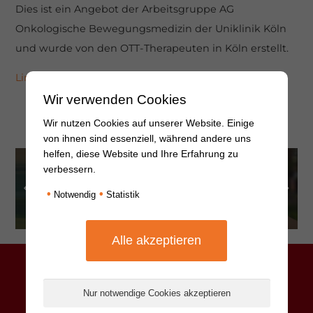
Dies ist ein Angebot der Arbeitsgruppe AG
Onkologische Bewegungsmedizin der Uniklinik Köln
und wurde von den OTT-Therapeuten in Köln erstellt.
Link zu den Trainingsvideos
Wir verwenden Cookies
Wir nutzen Cookies auf unserer Website. Einige
weitere Beiträge ansehen
von ihnen sind essenziell, während andere uns
helfen, diese Website und Ihre Erfahrung zu
verbessern.
WDR 5
Tagesgespräch: Wie
Familiencoach Krebs
•
•
umgehen mit einer
Notwendig
Statistik
Krebsdiagnose?