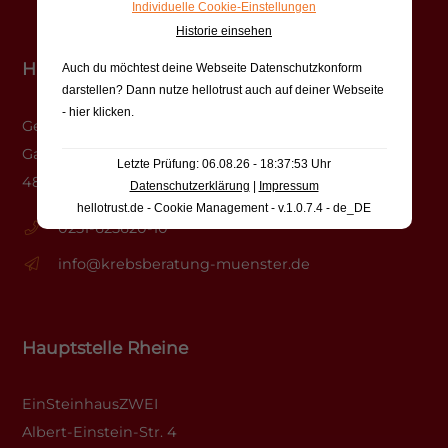
Individuelle Cookie-Einstellungen
Historie einsehen
Hauptstelle Münster
Auch du möchtest deine Webseite Datenschutzkonform
darstellen? Dann nutze
hellotrust auch auf deiner Webseite
- hier klicken
.
Gesundheitshaus
Gasselstiege 13
Letzte Prüfung: 06.08.26 - 18:37:53 Uhr
48159 Münster
Datenschutzerklärung
|
Impressum
hellotrust.de - Cookie Management - v.1.0.7.4 - de_DE
0251-625620-10
info@krebsberatung-muenster.de
Hauptstelle Rheine
EinSteinhausZWEI
Albert-Einstein-Str. 4