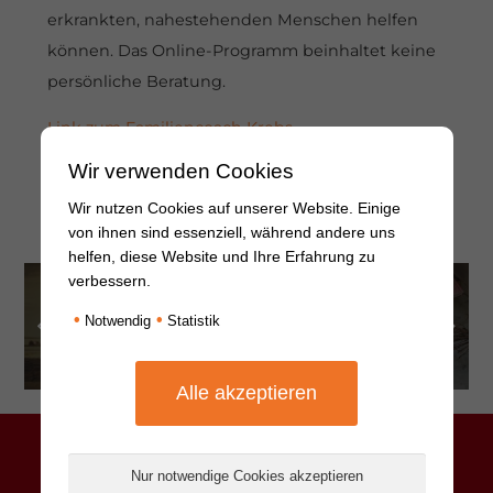
erkrankten, nahestehenden Menschen helfen
können. Das Online-Programm beinhaltet keine
persönliche Beratung.
Link zum Familiencoach Krebs
Wir verwenden Cookies
Wir nutzen Cookies auf unserer Website. Einige
von ihnen sind essenziell, während andere uns
weitere Beiträge ansehen
helfen, diese Website und Ihre Erfahrung zu
verbessern.
Bewegung bei Krebs –
Online-Unterstützung
•
•
Notwendig
Statistik
Trainingsvideos für zu
durch Verbände der
Hause
Selbsthilfegruppen