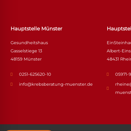
Hauptstelle Münster
Hauptstel
Gesundheitshaus
EinSteinh
Gasselstiege 13
Albert-Eins
48159 Münster
48431 Rhei
0251-625620-10
05971-
info@krebsberatung-muenster.de
rheine
muenst