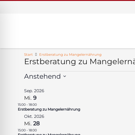
Start
Erstberatung zu Mangelernährung
Erstberatung zu Mangelern
Veranstaltungen
Anstehend
Datum
Sep. 2026
auswählen.
Mi.
9
15:00
-
18:00
Erstberatung zu Mangelernährung
ehinderten-Modus
Okt. 2026
Mi.
28
15:00
-
18:00
Erstberatung zu Mangelernährung