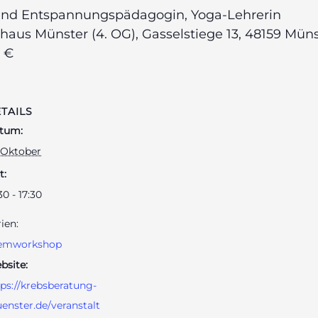
nd Entspannungspädagogin, Yoga-Lehrerin
aus Münster (4. OG), Gasselstiege 13, 48159 Müns
 €
TAILS
tum:
 Oktober
t:
30 - 17:30
ien:
emworkshop
bsite:
tps://krebsberatung-
enster.de/veranstalt