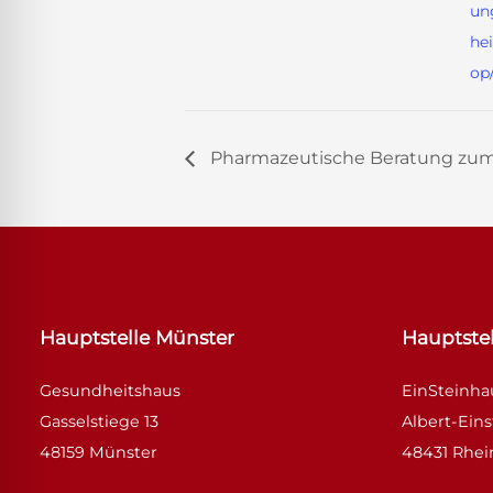
un
he
op
Pharmazeutische Beratung z
Hauptstelle Münster
Hauptstel
Gesundheitshaus
EinSteinh
Gasselstiege 13
Albert-Eins
48159 Münster
48431 Rhei