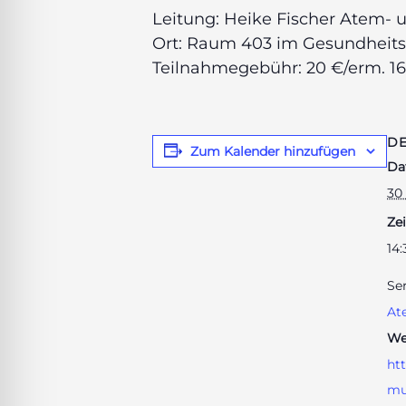
Leitung: Heike Fischer
Atem- u
Ort: Raum 403 im Gesundheitsh
Teilnahmegebühr: 20 €/erm. 16
DE
Zum Kalender hinzufügen
Da
30
Zei
14:
Ser
At
We
ht
mu