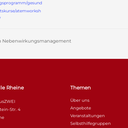
gsprogramm/gesund
itskurse/atemworksh
/
um Nebenwirkungsmanagement
le Rheine
Themen
Über uns
ausZWEI
Angebote
tein-Str. 4
Veranstaltungen
ne
Selbsthilfegruppen