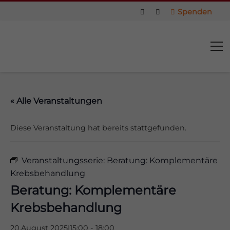
Spenden
« Alle Veranstaltungen
Diese Veranstaltung hat bereits stattgefunden.
Veranstaltungsserie:
Beratung: Komplementäre
Krebsbehandlung
Beratung: Komplementäre
Krebsbehandlung
us
20.August 2025|15:00
-
18:00