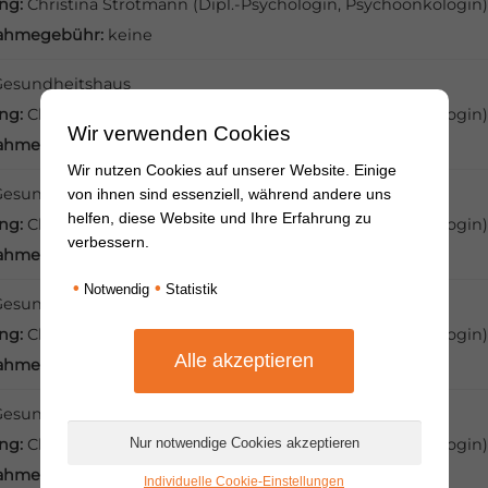
ung:
Christina Strotmann (Dipl.-Psychologin, Psychoonkologin)
nahmegebühr:
keine
Gesundheitshaus
ung:
Christina Strotmann (Dipl.-Psychologin, Psychoonkologin)
Wir verwenden Cookies
nahmegebühr:
keine
Wir nutzen Cookies auf unserer Website. Einige
Gesundheitshaus
von ihnen sind essenziell, während andere uns
helfen, diese Website und Ihre Erfahrung zu
ung:
Christina Strotmann (Dipl.-Psychologin, Psychoonkologin)
verbessern.
nahmegebühr:
keine
•
•
Notwendig
Statistik
Gesundheitshaus
ung:
Christina Strotmann (Dipl.-Psychologin, Psychoonkologin)
nahmegebühr:
keine
Gesundheitshaus
ung:
Christina Strotmann (Dipl.-Psychologin, Psychoonkologin)
nahmegebühr:
keine
Individuelle Cookie-Einstellungen