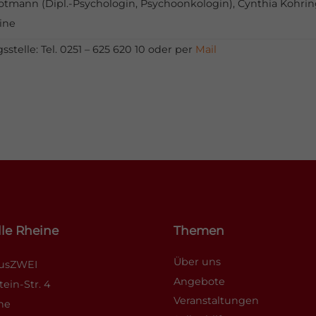
rotmann (Dipl.-Psychologin, Psychoonkologin), Cynthia Kohrin
ine
elle: Tel. 0251 – 625 620 10 oder per
Mail
le Rheine
Themen
Über uns
ausZWEI
Angebote
tein-Str. 4
Veranstaltungen
ne