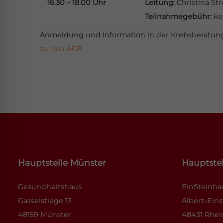
16.30 – 18.00 Uhr
Leitung:
Christina St
Teilnahmegebühr:
ke
Anmeldung und Information in der Krebsberatungsst
zu den AGB
Hauptstelle Münster
Hauptstel
Gesundheitshaus
EinSteinh
Gasselstiege 13
Albert-Eins
48159 Münster
48431 Rhei