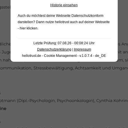
Historie einsehen
elle: Tel. 0251 – 625 620 10 oder per
Mail
Auch du möchtest deine Webseite Datenschutzkonform
darstellen? Dann nutze
hellotrust auch auf deiner Webseite
- hier klicken
.
Letzte Prüfung: 07.08.26 - 00:08:24 Uhr
dliche ab ca. 14 Jahren, die mit der Krebserkrankung eines A
Datenschutzerklärung
|
Impressum
 Jugendliche in lockerer Atmosphäre den Nachmittag mit an
hellotrust.de - Cookie Management - v.1.0.7.4 - de_DE
nahesteht, an Krebs erkrankt ist. Es geht vor allem darum,
ommunikation, Stressbewältigung, Achtsamkeit und Umgan
s
rotmann (Dipl.-Psychologin, Psychoonkologin), Cynthia Kohrin
ine
s