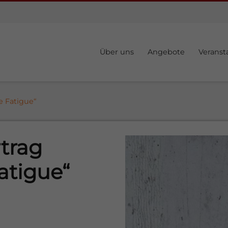
Über uns
Angebote
Veranst
te Fatigue“
rtrag
atigue“