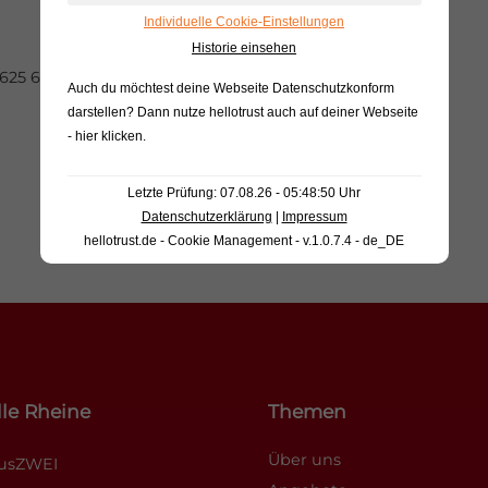
Individuelle Cookie-Einstellungen
Historie einsehen
 625 620 10 oder per
Mail
Auch du möchtest deine Webseite Datenschutzkonform
darstellen? Dann nutze
hellotrust auch auf deiner Webseite
- hier klicken
.
Letzte Prüfung: 07.08.26 - 05:48:50 Uhr
Datenschutzerklärung
|
Impressum
hellotrust.de - Cookie Management - v.1.0.7.4 - de_DE
le Rheine
Themen
Über uns
ausZWEI