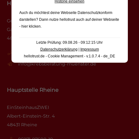
Historie einsehen
Hauptstelle Münster
Auch du möchtest deine Webseite Datenschutzkonform
darstellen? Dann nutze
hellotrust auch auf deiner Webseite
Gesundheitshaus
- hier klicken
.
Gasselstiege 13
48159 Münster
Letzte Prüfung: 09.08.26 - 09:12:15 Uhr
Datenschutzerklärung
|
Impressum
0251-625620-10
hellotrust.de - Cookie Management - v.1.0.7.4 - de_DE
info@krebsberatung-muenster.de
Hauptstelle Rheine
EinSteinhausZWEI
Albert-Einstein-Str. 4
48431 Rheine