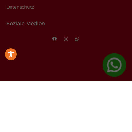
Datenschutz
Soziale Medien
© Alle Rechte bei Tumor-Netzwerk im
Konzept & Design von
Münsterland (TiM) e.V.
cloudconsult