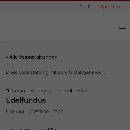
Spenden
« Alle Veranstaltungen
Diese Veranstaltung hat bereits stattgefunden.
Veranstaltungsserie:
Edelfundus
Edelfundus
11.Oktober 2025|11:00
-
17:00
us
… das Kaufhaus auf Zeit