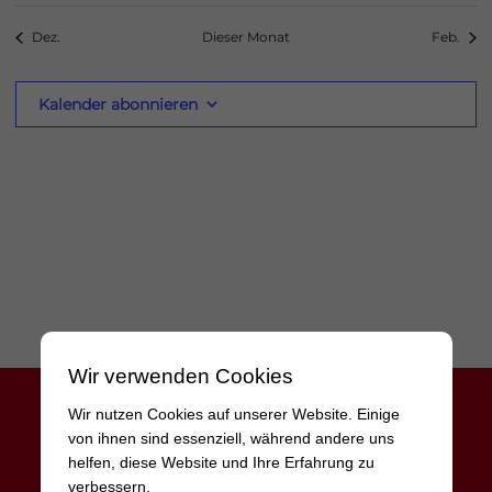
Dez.
Dieser Monat
Feb.
Kalender abonnieren
odus
dus
Wir verwenden Cookies
Wir nutzen Cookies auf unserer Website. Einige
von ihnen sind essenziell, während andere uns
helfen, diese Website und Ihre Erfahrung zu
verbessern.