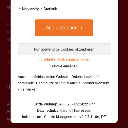
Hauptstelle Münster
•
•
Notwendig
Statistik
Gesundheitshaus
Gasselstiege 13
48159 Münster
0251-625620-10
Individuelle Cookie-Einstellungen
info@krebsberatung-muenster.de
Historie einsehen
Auch du möchtest deine Webseite Datenschutzkonform
darstellen? Dann nutze
hellotrust auch auf deiner Webseite
Hauptstelle Rheine
- hier klicken
.
EinSteinhausZWEI
Letzte Prüfung: 09.08.26 - 09:24:22 Uhr
Albert-Einstein-Str. 4
Datenschutzerklärung
|
Impressum
hellotrust.de - Cookie Management - v.1.0.7.4 - de_DE
48431 Rheine